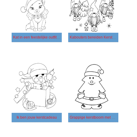
Kat in een feestelijke outfit Kerstmis
Kabouters bereiden Kerstmis
Ik ben jouw kerstcadeau
Grappige kerstboom met ogen