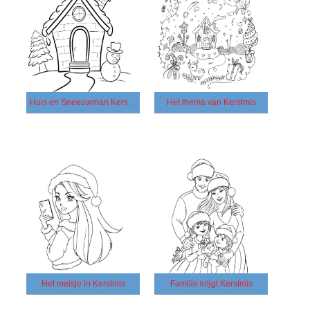
Huis en Sneeuwman Kerstmis
Het thema van Kerstmis
Het meisje in Kerstmis
Familie krijgt Kerstmis