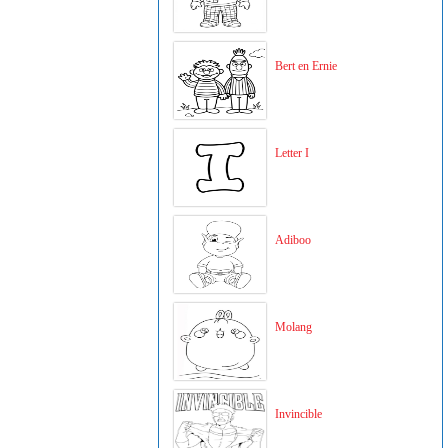
Bert en Ernie
Letter I
Adiboo
Molang
Invincible