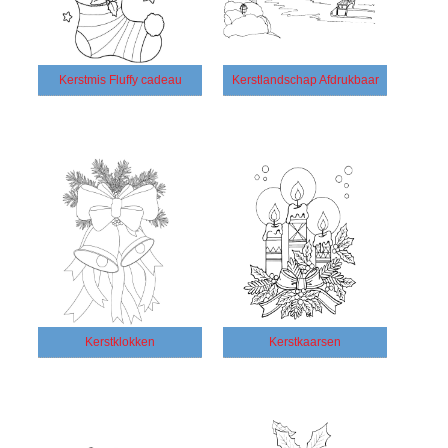
Kerstmis Fluffy cadeau
Kerstlandschap Afdrukbaar
Kerstklokken
Kerstkaarsen