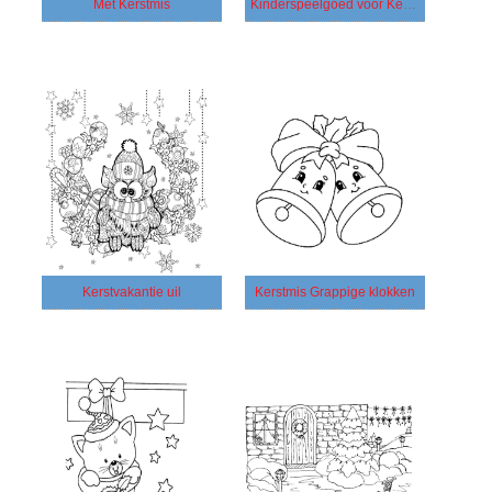
Met Kerstmis
Kinderspeelgoed voor Kerstmis
Kerstvakantie uil
Kerstmis Grappige klokken