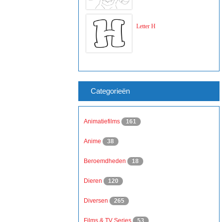
Letter H
Categorieën
Animatiefilms
161
Anime
38
Beroemdheden
18
Dieren
120
Diversen
265
Films & TV Series
53