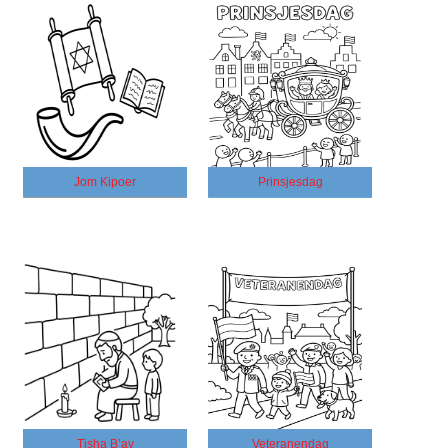
Jom Kipoer
Prinsjesdag
Tisha B’av
Veteranendag