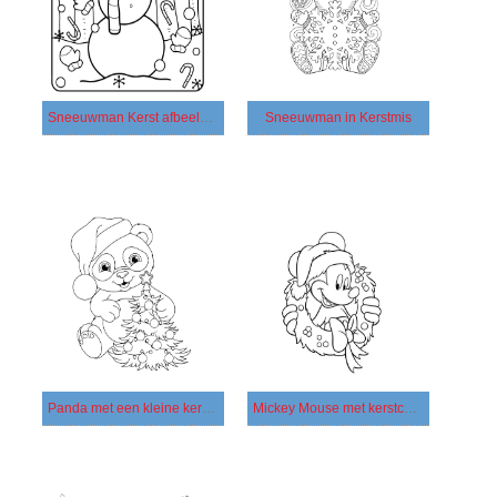
Sneeuwman Kerst afbeelding
Sneeuwman in Kerstmis
Panda met een kleine kerstboom
Mickey Mouse met kerstcadeau