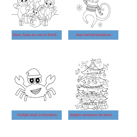
Beer, haas en vos in Kerstmis
Aap met kerstcadeau
Vrolijke krab in Kerstmis
Vogels versieren de kerstboom