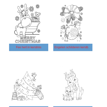
Fee hert in kerstmis
Engelen schilderen kerstboom