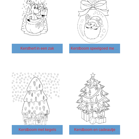
Kersthert in een zak
Kerstboom speelgoed met Kerstman
Kerstboom met kegels
Kerstboom en cadeautje