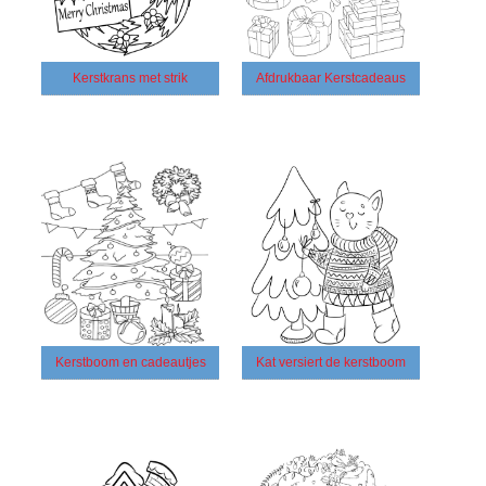
Kerstkrans met strik
Afdrukbaar Kerstcadeaus
Kerstboom en cadeautjes
Kat versiert de kerstboom