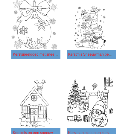
Kerstspeelgoed met sneeuwvlokken
Kerstmis Sneeuwman bewaakt geschenken
Kerstmis en een sneeuwman
Kerstman minion en kerstbomen