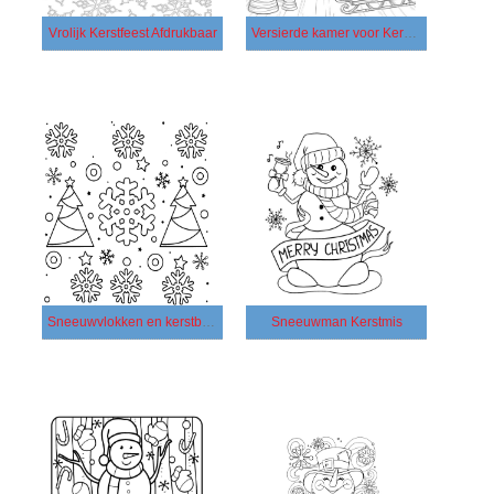
Vrolijk Kerstfeest Afdrukbaar
Versierde kamer voor Kerstmis
Sneeuwvlokken en kerstbomen
Sneeuwman Kerstmis