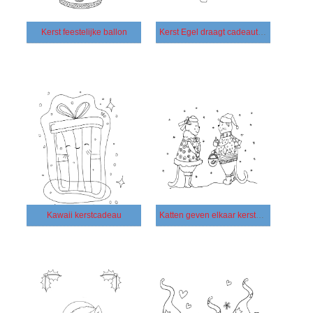
Kerst feestelijke ballon
Kerst Egel draagt ​​cadeautjes
Kawaii kerstcadeau
Katten geven elkaar kerstcadeaus