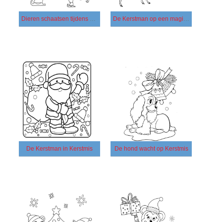
Dieren schaatsen tijdens Kerstmis
De Kerstman op een magisch hert
De Kerstman in Kerstmis
De hond wacht op Kerstmis