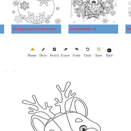
Kerstspeelgoed met sneeuwvlokken
Kerstvakantie uil
Size
Home
Draw
Pencil
Eraser
Undo
Clear
Save