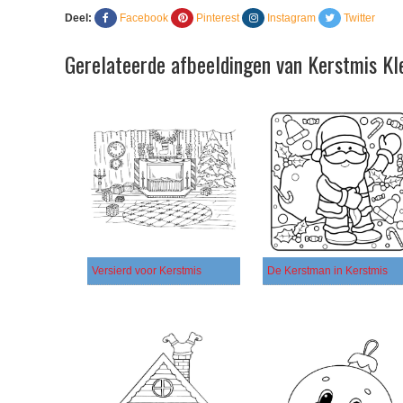
Deel:
Facebook
Pinterest
Instagram
Twitter
Gerelateerde afbeeldingen van Kerstmis Kl
Versierd voor Kerstmis
De Kerstman in Kerstmis