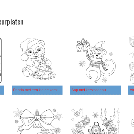
eurplaten
Panda met een kleine kerstboom
Aap met kerstcadeau
Af