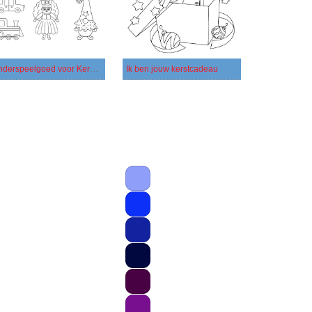
Kinderspeelgoed voor Kerstmis
Ik ben jouw kerstcadeau