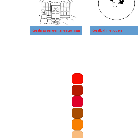
Kerstmis en een sneeuwman
Kerstbal met ogen