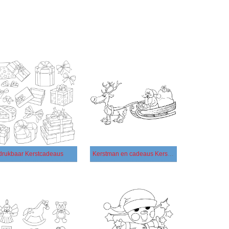
drukbaar Kerstcadeaus
Kerstman en cadeaus Kerstmis