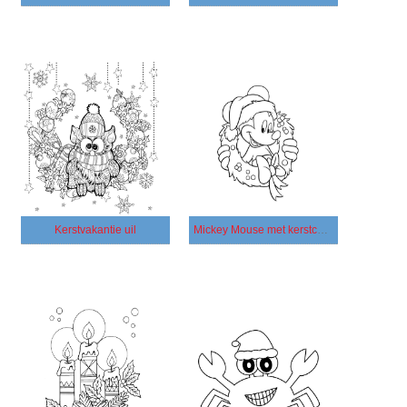
Kerstvakantie uil
Mickey Mouse met kerstcadeau