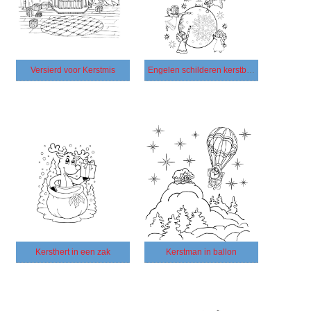
Versierd voor Kerstmis
Engelen schilderen kerstboom
Kersthert in een zak
Kerstman in ballon