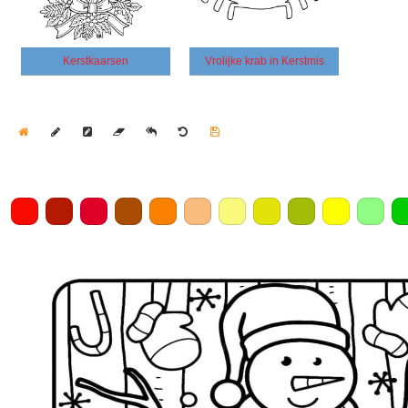
Kerstkaarsen
Vrolijke krab in Kerstmis
Home
Draw
Pencil
Eraser
Undo
Clear
Save