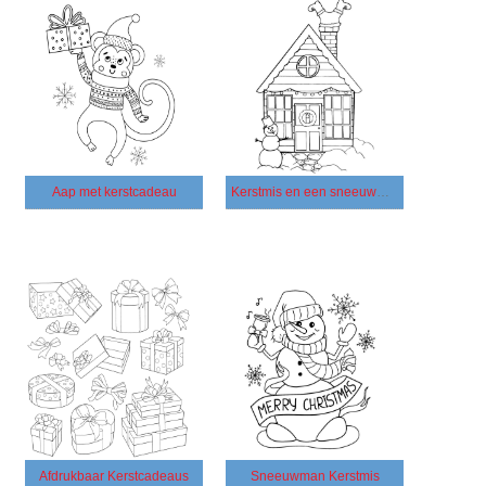
Aap met kerstcadeau
Kerstmis en een sneeuwman
Afdrukbaar Kerstcadeaus
Sneeuwman Kerstmis