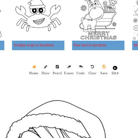
Vrolijke krab in Kerstmis
Fee hert in kerstmis
Mo
Size
Home
Draw
Pencil
Eraser
Undo
Clear
Save