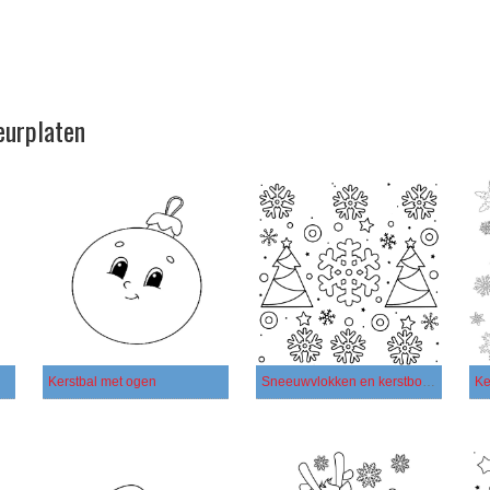
eurplaten
Kerstbal met ogen
Sneeuwvlokken en kerstbomen