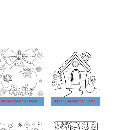
Kerstspeelgoed met sneeuwvlokken
Huis en Sneeuwman Kerstmis