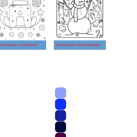
oie kaars in kerstsfeer
Sneeuwman Kerst afbeelding