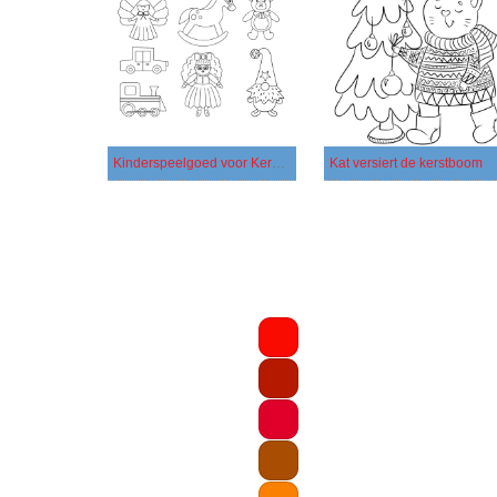
Kinderspeelgoed voor Kerstmis
Kat versiert de kerstboom