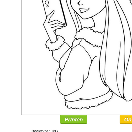
Printen
On
Beeldtype: JPG