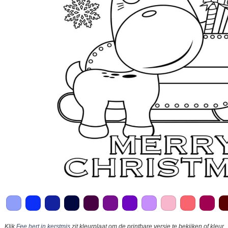
Klik
Fee hert in kerstmis
zit kleurplaat om de printbare versie te bekijken of kleur