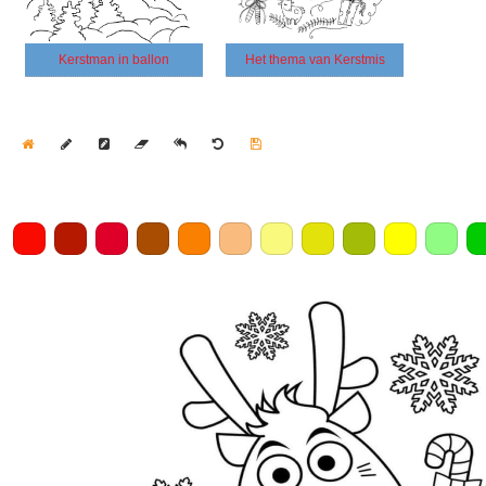
Kerstman in ballon
Het thema van Kerstmis
Home
Draw
Pencil
Eraser
Undo
Clear
Save