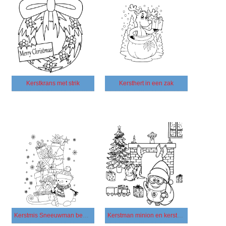
Kerstkrans met strik
Kersthert in een zak
Kerstmis Sneeuwman bewaakt geschenken
Kerstman minion en kerstbomen