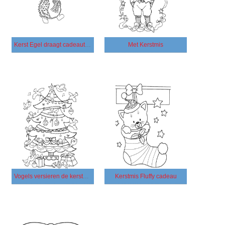
Kerst Egel draagt ​​cadeautjes
Met Kerstmis
Vogels versieren de kerstboom
Kerstmis Fluffy cadeau