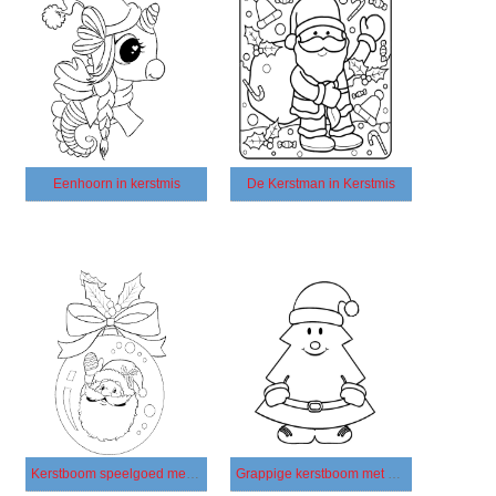
Eenhoorn in kerstmis
De Kerstman in Kerstmis
Kerstboom speelgoed met Kerstman
Grappige kerstboom met ogen