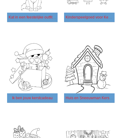
Kat in een feestelijke outfit Kerstmis
Kinderspeelgoed voor Kerstmis
Ik ben jouw kerstcadeau
Huis en Sneeuwman Kerstmis