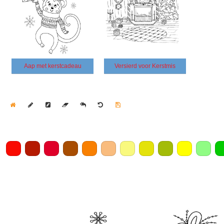
Aap met kerstcadeau
Versierd voor Kerstmis
Home
Draw
Pencil
Eraser
Undo
Clear
Save