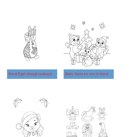
Kerst Egel draagt ​​cadeautjes
Beer, haas en vos in Kerstmis