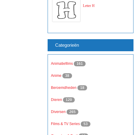
Letter H
Categorieën
Animatiefilms
161
Anime
38
Beroemdheden
18
Dieren
120
Diversen
265
Films & TV Series
53