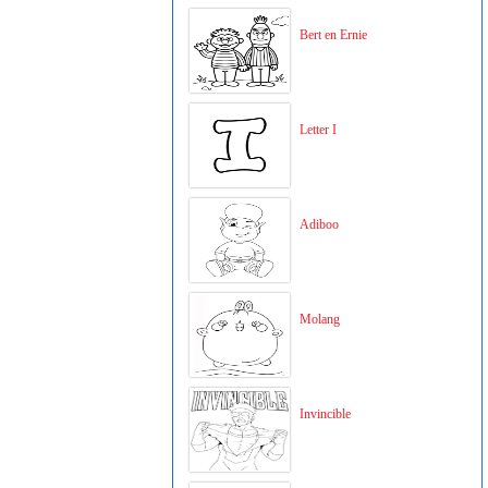
Bert en Ernie
Letter I
Adiboo
Molang
Invincible