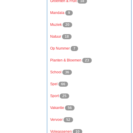
Groenten & Fruit
18
Mandala
9
Muziek
20
Natuur
18
Op Nummer
7
Planten & Bloemen
23
School
36
Spel
66
Sport
25
Vakantie
56
Vervoer
52
Volwassenen
10