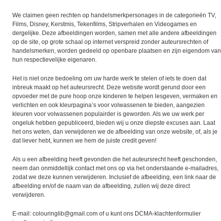
We claimen geen rechten op handelsmerkpersonages in de categorieën TV,
Films, Disney, Kerstmis, Tekenfilms, Stripverhalen en Videogames en
dergelijke. Deze afbeeldingen worden, samen met alle andere afbeeldingen
op de site, op grote schaal op internet verspreid zonder auteursrechten of
handelsmerken, worden gedeeld op openbare plaatsen en zijn eigendom van
hun respectievelijke eigenaren.
Het is niet onze bedoeling om uw harde werk te stelen of iets te doen dat
inbreuk maakt op het auteursrecht. Deze website wordt gerund door een
opvoeder met de pure hoop onze kinderen te helpen lesgeven, vermaken en
verlichten en ook kleurpagina’s voor volwassenen te bieden, aangezien
kleuren voor volwassenen populairder is geworden. Als we uw werk per
ongeluk hebben gepubliceerd, bieden wij u onze diepste excuses aan. Laat
het ons weten, dan verwijderen we de afbeelding van onze website, of, als je
dat liever hebt, kunnen we hem de juiste credit geven!
Als u een afbeelding heeft gevonden die het auteursrecht heeft geschonden,
neem dan onmiddellijk contact met ons op via het onderstaande e-mailadres,
zodat we deze kunnen verwijderen. Inclusief de afbeelding, een link naar de
afbeelding en/of de naam van de afbeelding, zullen wij deze direct
verwijderen.
E-mail: colouringlib@gmail.com of u kunt ons DCMA-klachtenformulier