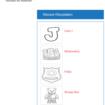
invullen en indienen
Nieuwe Kleurplaten
Letter J
Bibaboerderij
Politie
Bruintje Beer