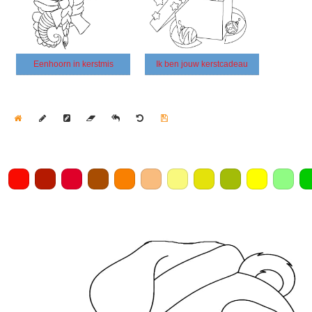
Eenhoorn in kerstmis
Ik ben jouw kerstcadeau
Home
Draw
Pencil
Eraser
Undo
Clear
Save