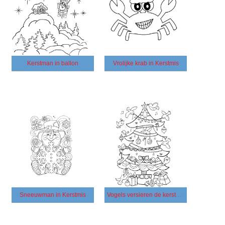
Kerstman in ballon
Vrolijke krab in Kerstmis
Sneeuwman in Kerstmis
Vogels versieren de kerstboom