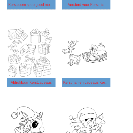
Kerstboom speelgoed met Kerstman
Versierd voor Kerstmis
Afdrukbaar Kerstcadeaus
Kerstman en cadeaus Kerstmis