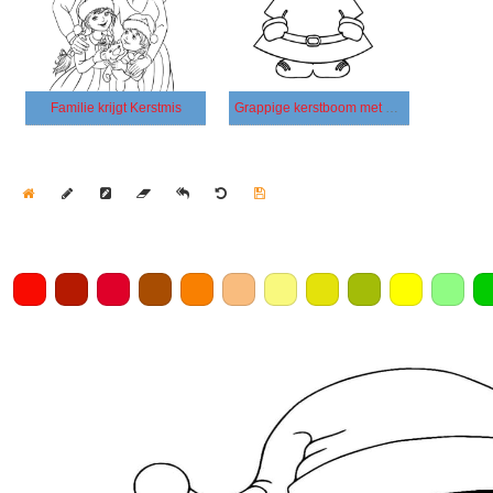
Familie krijgt Kerstmis
Grappige kerstboom met ogen
Home
Draw
Pencil
Eraser
Undo
Clear
Save