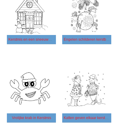
Kerstmis en een sneeuwman
Engelen schilderen kerstboom
Vrolijke krab in Kerstmis
Katten geven elkaar kerstcadeaus