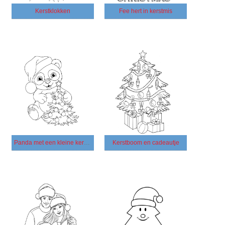
Kerstklokken
Fee hert in kerstmis
Panda met een kleine kerstboom
Kerstboom en cadeautje