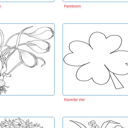
m
Palmboom
Klavertje Vier