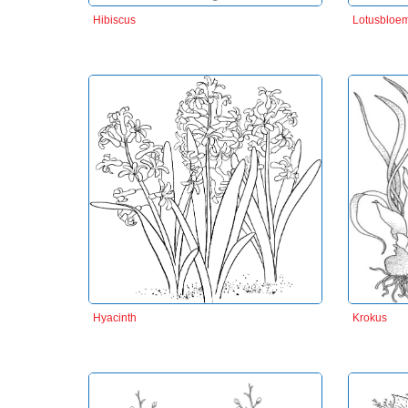
Hibiscus
Lotusbloe
Hyacinth
Krokus