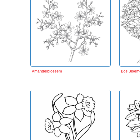
Amandelbloesem
Bos Bloem