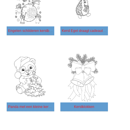
Engelen schilderen kerstboom
Kerst Egel draagt ​​cadeautjes
Panda met een kleine kerstboom
Kerstklokken