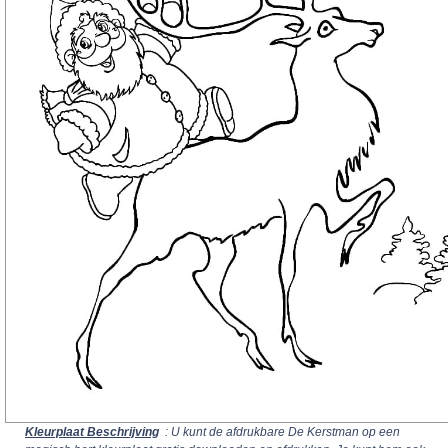
Kleurplaat Beschrijving
: U kunt de afdrukbare De Kerstman op een