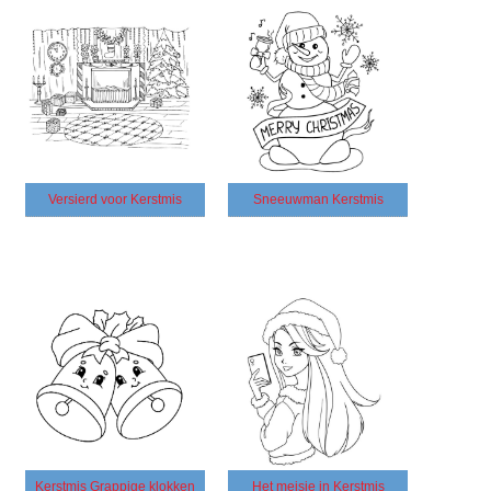
Versierd voor Kerstmis
Sneeuwman Kerstmis
Kerstmis Grappige klokken
Het meisje in Kerstmis