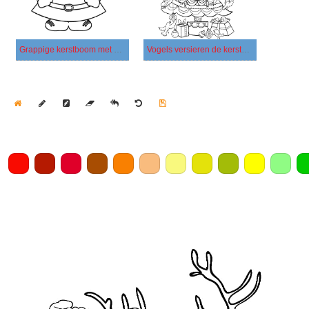
Grappige kerstboom met ogen
Vogels versieren de kerstboom
Home
Draw
Pencil
Eraser
Undo
Clear
Save