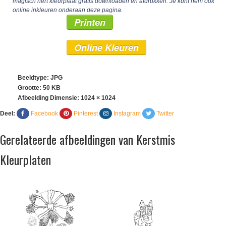
magisch hert kleurplaat gratis downloaden en afdrukken. Je kunt hem ook
online inkleuren onderaan deze pagina.
Printen
Online Kleuren
Beeldtype: JPG
Grootte: 50 KB
Afbeelding Dimensie:
1024 × 1024
Deel:
Facebook
Pinterest
Instagram
Twitter
Gerelateerde afbeeldingen van Kerstmis
Kleurplaten