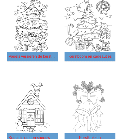
Vogels versieren de kerstboom
Kerstboom en cadeautjes
Kerstmis en een sneeuwman
Kerstklokken