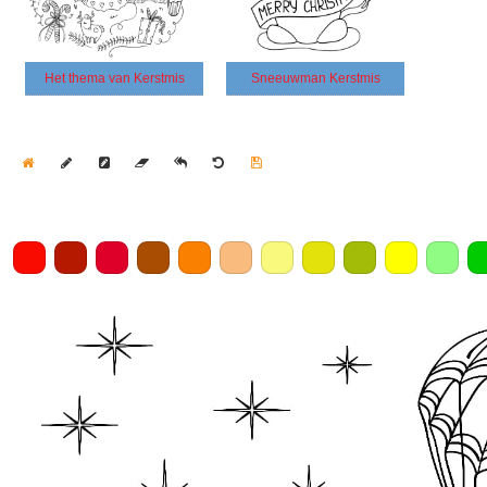
Het thema van Kerstmis
Sneeuwman Kerstmis
Home
Draw
Pencil
Eraser
Undo
Clear
Save