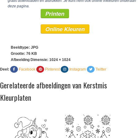
gratis downloaden en afdrukken. Je kunt hem ook online inkleuren onderaan
deze pagina.
Printen
Online Kleuren
Beeldtype: JPG
Grootte: 76 KB
Afbeelding Dimensie:
1024 × 1024
Deel:
Facebook
Pinterest
Instagram
Twitter
Gerelateerde afbeeldingen van Kerstmis
Kleurplaten