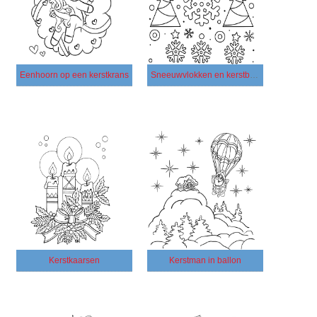
Eenhoorn op een kerstkrans
Sneeuwvlokken en kerstbomen
Kerstkaarsen
Kerstman in ballon