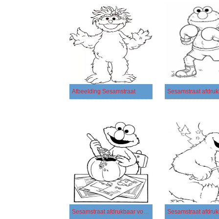
Afbeelding Sesamstraat
Sesamstraat afdrukbaar voor kinderen
Sesamstraat afdru