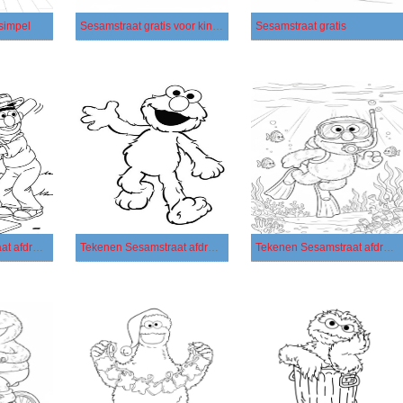
 simpel
Sesamstraat gratis voor kinderen
Sesamstraat gratis
Tekenen Sesamstraat afdrukbaar basis
Tekenen Sesamstraat afdrukbaar eenvoudig
Tekenen Sesamstraat afdrukbaar simpel