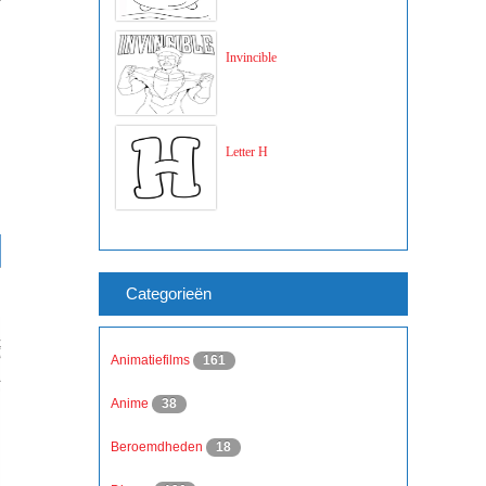
Invincible
Letter H
Categorieën
Animatiefilms
161
Anime
38
Beroemdheden
18