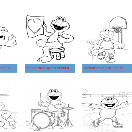
Sesamstraat gratis afdrukbaar voor kinderen
Sesamstraat gratis afdrukbaar
Sesamstraat gratis basis