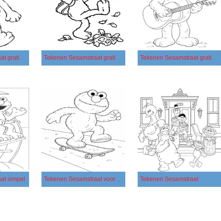
Tekenen Sesamstraat gratis basis
Tekenen Sesamstraat gratis simpel
Tekenen Sesamstraat gratis voor kinderen
at simpel
Tekenen Sesamstraat voor kinderen
Tekenen Sesamstraat