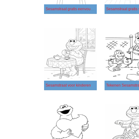
Sesamstraat gratis eenvoudig
Sesamstraat gratis
Sesamstraat voor kinderen