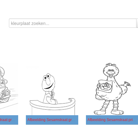
Afbeelding Sesamstraat gratis afdrukbaar
Afbeelding Sesamstraat gratis
Afbeelding Sesamstraat printbaar