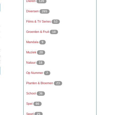
Dieren
120
Diversen
265
Films & TV Series
53
Groenten & Fruit
18
Mandala
9
Muziek
20
Natuur
18
Op Nummer
7
Planten & Bloemen
23
School
36
Spel
66
Sport
25