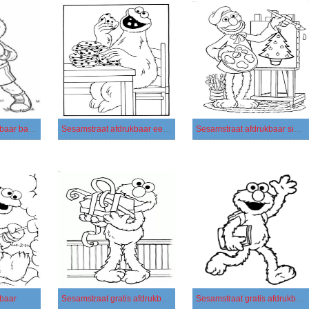
Sesamstraat afdrukbaar basis
Sesamstraat afdrukbaar eenvoudig
Sesamstraat afdrukbaar simpel
kbaar
Sesamstraat gratis afdrukbaar basis
Sesamstraat gratis afdrukbaar eenvoudig