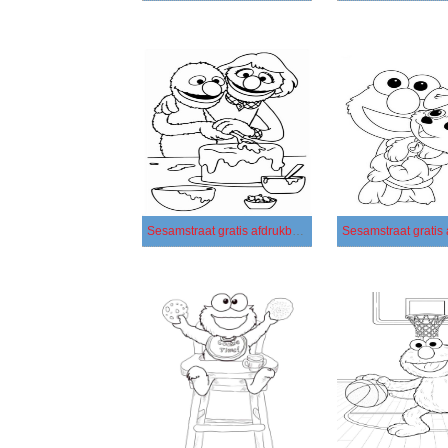
Sesamstraat gratis afdrukbaar simpel