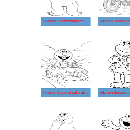
Tekenen Sesamstraat afdrukbaar voor kinderen
Tekenen Sesamstraat gratis eenvoudig