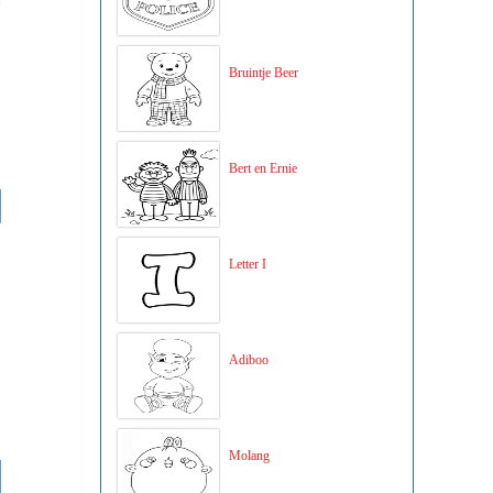
Bruintje Beer
Bert en Ernie
Letter I
Adiboo
Molang