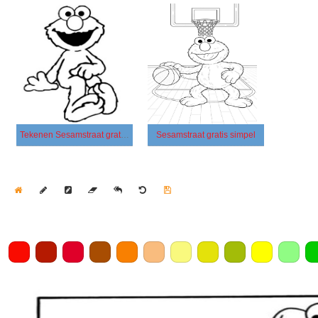
Tekenen Sesamstraat gratis afdrukbaar simpel
Sesamstraat gratis simpel
Home
Draw
Pencil
Eraser
Undo
Clear
Save