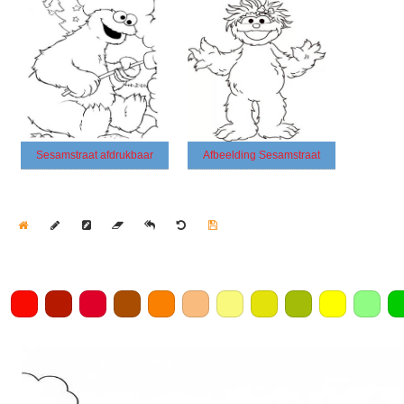
Sesamstraat afdrukbaar
Afbeelding Sesamstraat
Home
Draw
Pencil
Eraser
Undo
Clear
Save