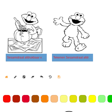
Sesamstraat afdrukbaar voor kinderen
Tekenen Sesamstraat afdrukbaar eenvoudig
Home
Draw
Pencil
Eraser
Undo
Clear
Save