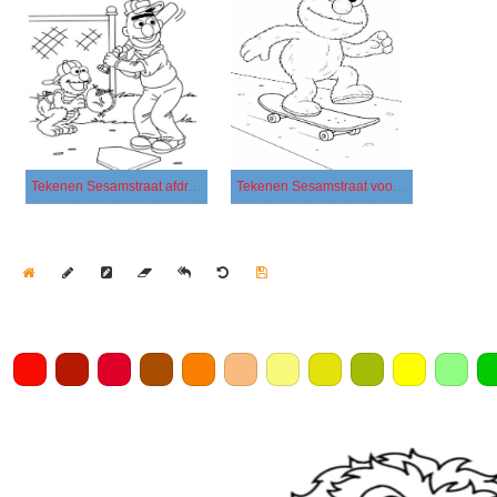
Tekenen Sesamstraat afdrukbaar basis
Tekenen Sesamstraat voor kinderen
Home
Draw
Pencil
Eraser
Undo
Clear
Save