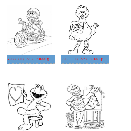
Afbeelding Sesamstraat gratis afdrukbaar
Afbeelding Sesamstraat printbaar