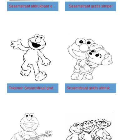
Sesamstraat afdrukbaar eenvoudig
Sesamstraat gratis simpel
Tekenen Sesamstraat gratis basis
Sesamstraat gratis afdrukbaar voor kinderen