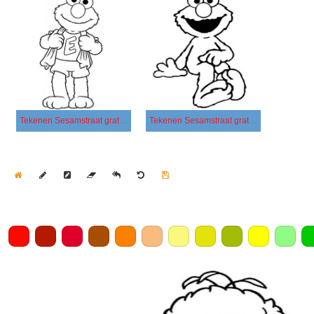
Tekenen Sesamstraat gratis afdrukbaar basis
Tekenen Sesamstraat gratis afdrukbaar simpel
Home
Draw
Pencil
Eraser
Undo
Clear
Save