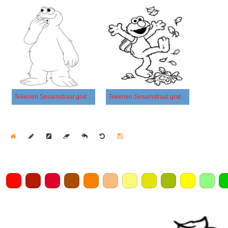
Tekenen Sesamstraat gratis afdrukbaar
Tekenen Sesamstraat gratis simpel
Home
Draw
Pencil
Eraser
Undo
Clear
Save