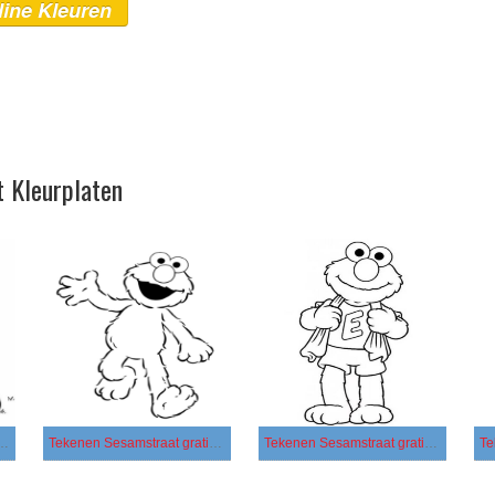
line Kleuren
t Kleurplaten
at afdrukbaar basis
Tekenen Sesamstraat gratis basis
Tekenen Sesamstraat gratis afdrukbaar basis