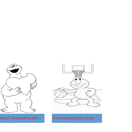
Tekenen Sesamstraat afdrukbaar voor kinderen
Sesamstraat gratis simpel