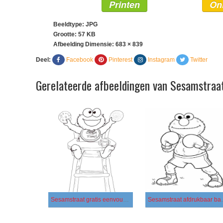
Printen
On
Beeldtype: JPG
Grootte: 57 KB
Afbeelding Dimensie:
683 × 839
Deel:
Facebook
Pinterest
Instagram
Twitter
Gerelateerde afbeeldingen van Sesamstraa
Sesamstraat gratis eenvoudig
Sesamstra