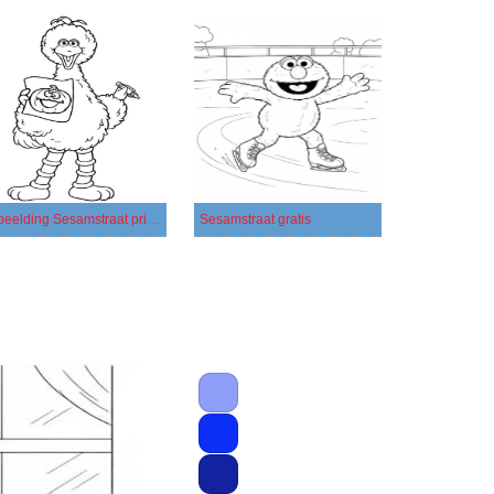
Afbeelding Sesamstraat printbaar
Sesamstraat gratis