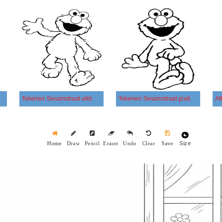
 Sesamstraat eenvoudig
Tekenen Sesamstraat afdrukbaar eenvoudig
Tekenen Sesamstraat gratis afdrukbaar simpel
Size
Home
Draw
Pencil
Eraser
Undo
Clear
Save