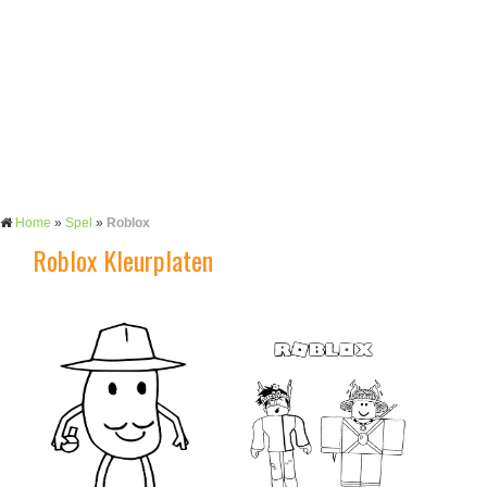
Home
»
Spel
»
Roblox
Roblox Kleurplaten