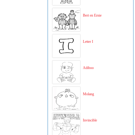
Bert en Ernie
Letter I
Adiboo
Molang
Invincible