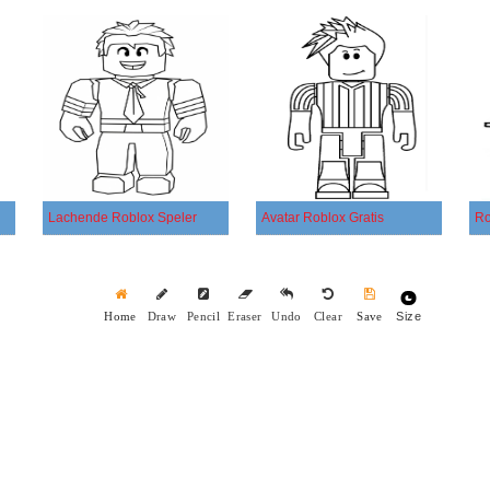
Lachende Roblox Speler
Avatar Roblox Gratis
Ro
Size
Home
Draw
Pencil
Eraser
Undo
Clear
Save