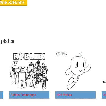
line Kleuren
rplaten
Roblox Personages
Nee Roblox
Ro