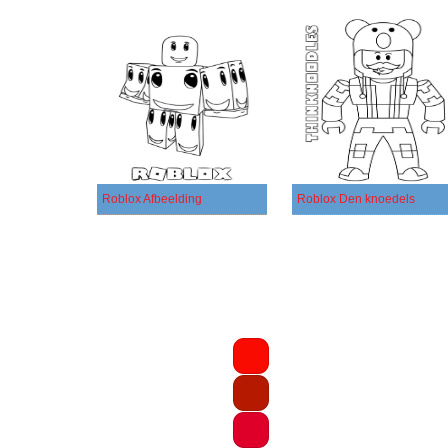
Roblox Afbeelding
Roblox Den knoedels