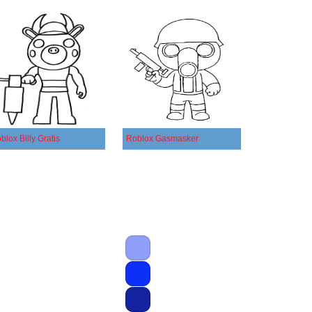
blox Billy Gratis
Roblox Gasmasker