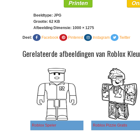
Printen
On
Beeldtype: JPG
Grootte: 62 KB
Afbeelding Dimensie:
1000 × 1275
Deel:
Facebook
Pinterest
Instagram
Twitter
Gerelateerde afbeeldingen van Roblox Kleu
Roblox Speler
Roblox Pizzie Gratis