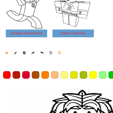
Grappige Roblox Noob
Roblox Cyberrider
Home
Draw
Pencil
Eraser
Undo
Clear
Save