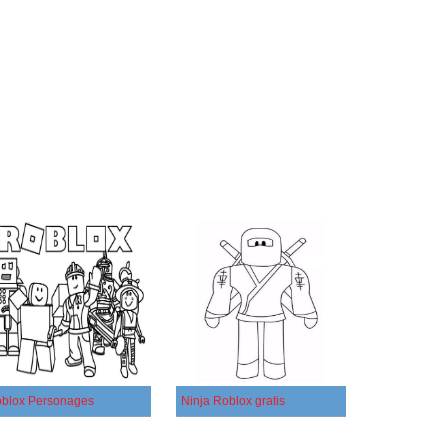
blox Personages
Ninja Roblox gratis