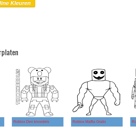
line Kleuren
rplaten
 Personage
Roblox Den knoedels
Roblox Maffia Gratis
Ro