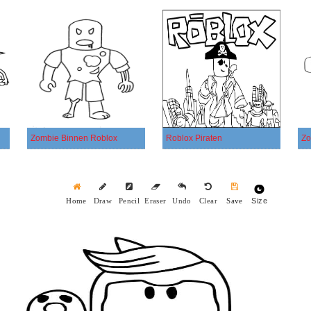
Zombie Binnen Roblox
Roblox Piraten
Zo
Size
Home
Draw
Pencil
Eraser
Undo
Clear
Save