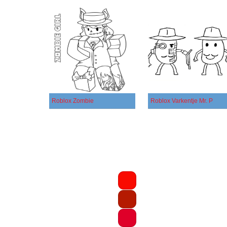
Roblox Zombie
Roblox Varkentje Mr. P