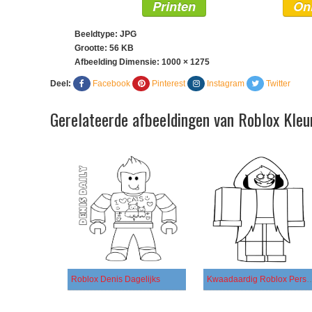
Printen
On
Beeldtype: JPG
Grootte: 56 KB
Afbeelding Dimensie:
1000 × 1275
Deel:
Facebook
Pinterest
Instagram
Twitter
Gerelateerde afbeeldingen van Roblox Kleu
Roblox Denis Dagelijks
Kwaadaardig Roblox