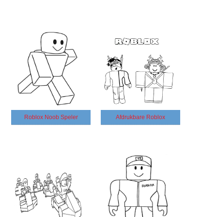
Roblox Noob Speler
Afdrukbare Roblox