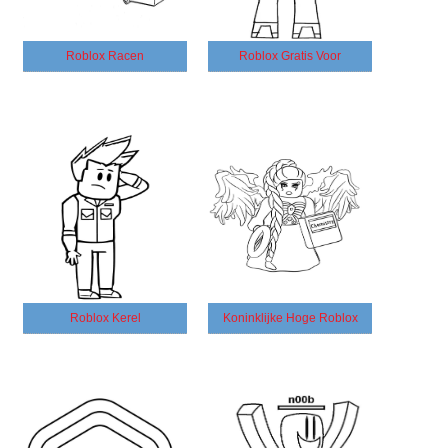
Roblox Racen
Roblox Gratis Voor
Roblox Kerel
Koninklijke Hoge Roblox