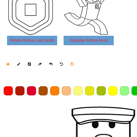
Roblox Robux Logo Gratis
Grappige Roblox Noob
Home
Draw
Pencil
Eraser
Undo
Clear
Save