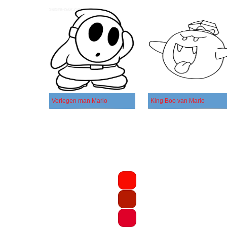
Verlegen man Mario
King Boo van Mario