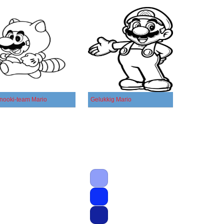
nooki-team Mario
Gelukkig Mario