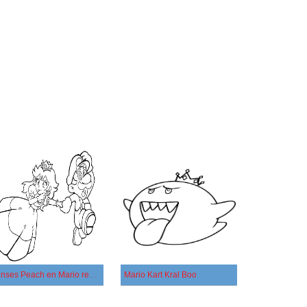
Prinses Peach en Mario rennen
Mario Kart Kral Boo