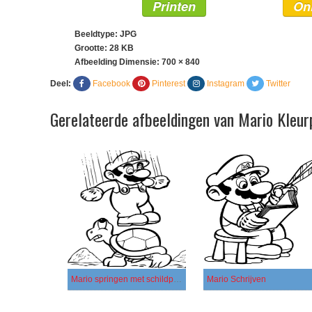
Printen
On
Beeldtype: JPG
Grootte: 28 KB
Afbeelding Dimensie:
700 × 840
Deel:
Facebook
Pinterest
Instagram
Twitter
Gerelateerde afbeeldingen van Mario Kleur
Mario springen met schildpad
Mario Schrijven