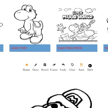
Leuke Yoshi
Super Mario World
Ta
Size
Home
Draw
Pencil
Eraser
Undo
Clear
Save