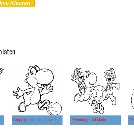
line Kleuren
platen
Grappige dinosaurus voetballen
Personages uit Mario