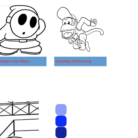
rlegen man Mario
Gelukkig Diddy Kong