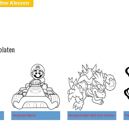
line Kleuren
platen
Arabada Mario
Boogschutter Met Een Kanon
Pa