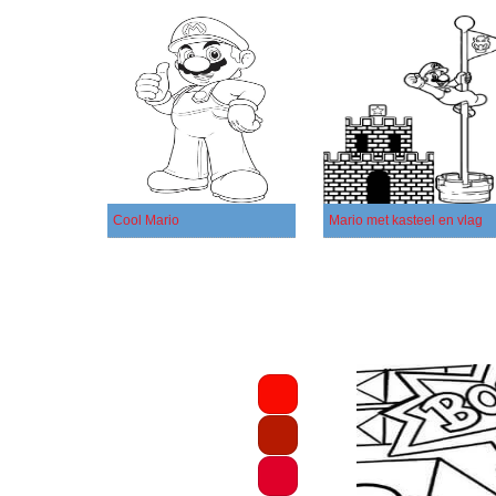
Cool Mario
Mario met kasteel en vlag