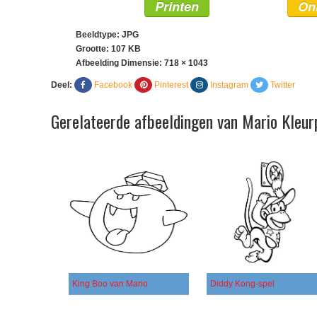
Printen
On
Beeldtype: JPG
Grootte: 107 KB
Afbeelding Dimensie:
718 × 1043
Deel:
Facebook
Pinterest
Instagram
Twitter
Gerelateerde afbeeldingen van Mario Kleur
King Boo van Mario
Diddy Kong-spel