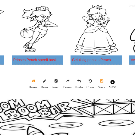
Prinses Peach speelt basketbal
Gelukkig prinses Peach
Ve
Size
Home
Draw
Pencil
Eraser
Undo
Clear
Save