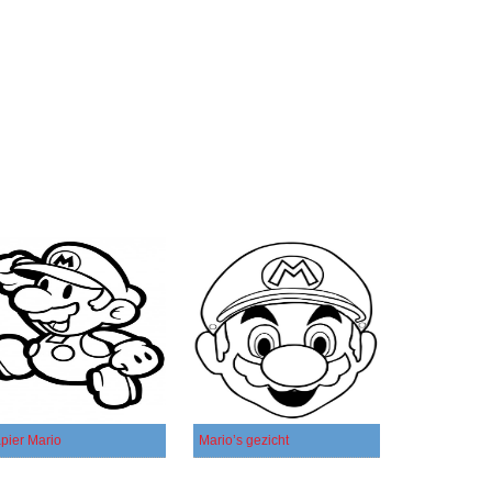
pier Mario
Mario’s gezicht