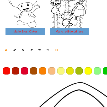
Mario Bros. Kikker
Mario redt de prinses
Home
Draw
Pencil
Eraser
Undo
Clear
Save