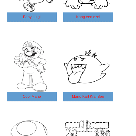
Baby Luigi
Kong een ezel
Cool Mario
Mario Kart Kral Boo