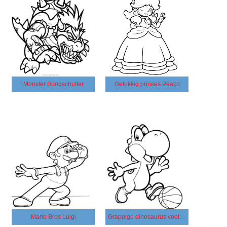
Monster Boogschutter
Gelukkig prinses Peach
Mario Bros Luigi
Grappige dinosaurus voetballen