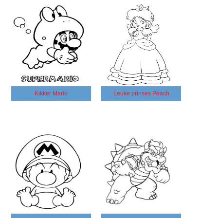
Kikker Mario
Leuke prinses Peach