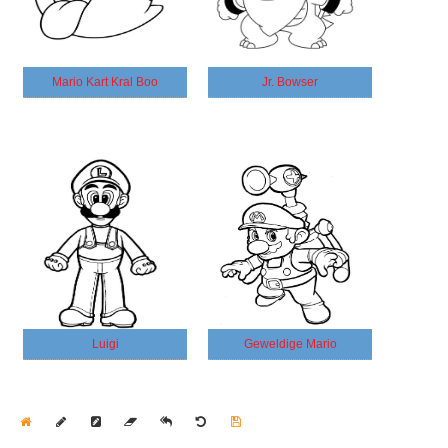
Mario Kart Kral Boo
Jr. Bowser
Luigi
Geweldige Mario
Home
Draw
Pencil
Eraser
Undo
Clear
Save