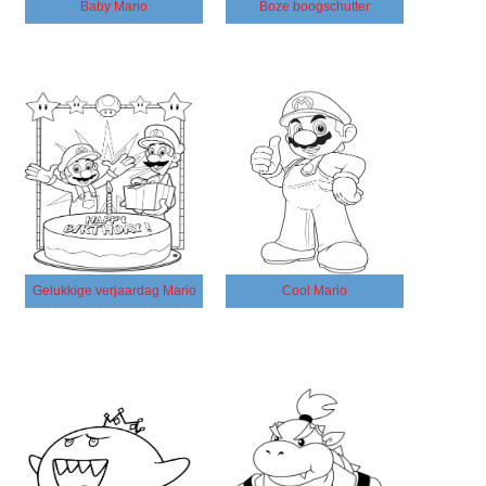
Baby Mario
Boze boogschutter
Gelukkige verjaardag Mario
Cool Mario