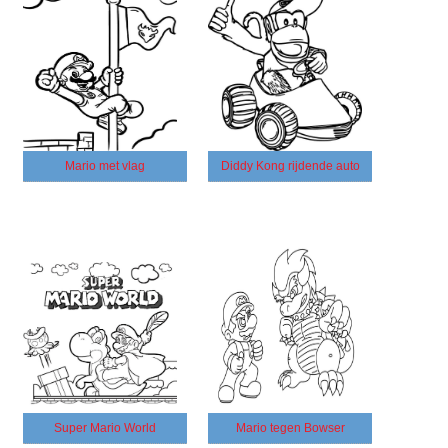
Mario met vlag
Diddy Kong rijdende auto
Super Mario World
Mario tegen Bowser