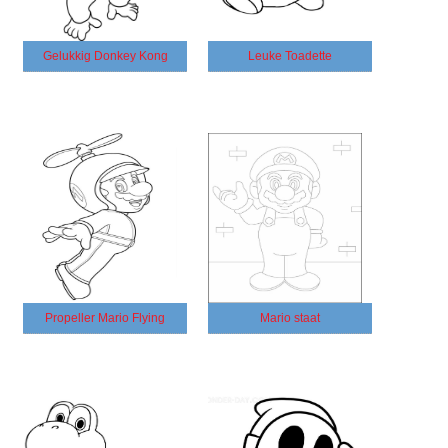
Gelukkig Donkey Kong
Leuke Toadette
Propeller Mario Flying
Mario staat