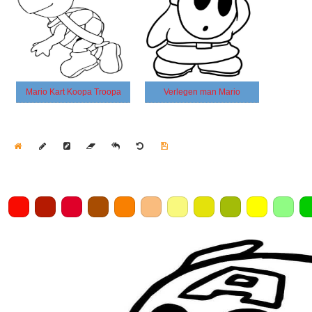
Mario Kart Koopa Troopa
Verlegen man Mario
Home
Draw
Pencil
Eraser
Undo
Clear
Save