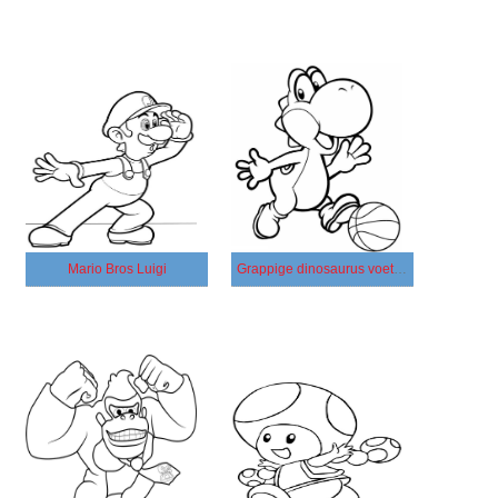
Mario Bros Luigi
Grappige dinosaurus voetballen