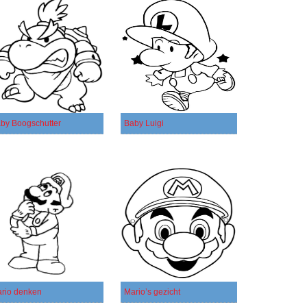
by Boogschutter
Baby Luigi
rio denken
Mario’s gezicht