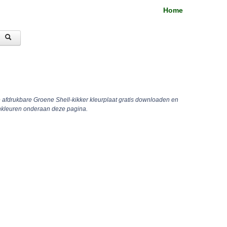
Home
e afdrukbare Groene Shell-kikker kleurplaat gratis downloaden en
inkleuren onderaan deze pagina.