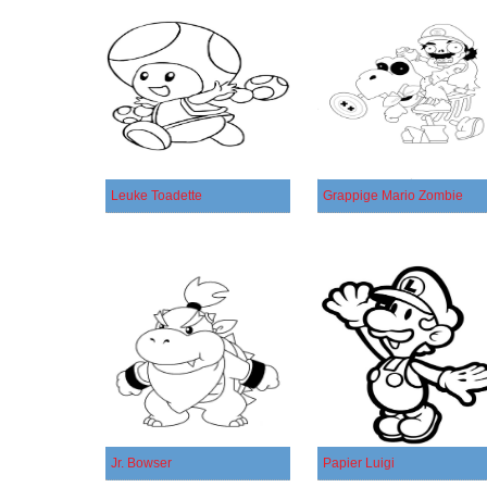
Leuke Toadette
Grappige Mario Zombie
Jr. Bowser
Papier Luigi