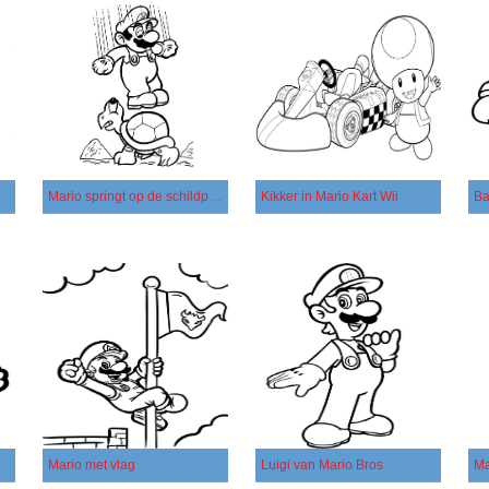
Mario springt op de schildpad
Kikker in Mario Kart Wii
Ba
Mario met vlag
Luigi van Mario Bros
Ma