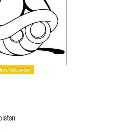
line Kleuren
platen