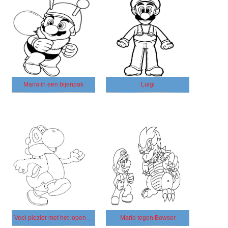
Mario in een bijenpak
Luigi
Veel plezier met het lopen van Yoshi
Mario tegen Bowser