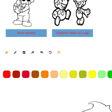
Mario denken
Papieren Mario en Luigi
Home
Draw
Pencil
Eraser
Undo
Clear
Save