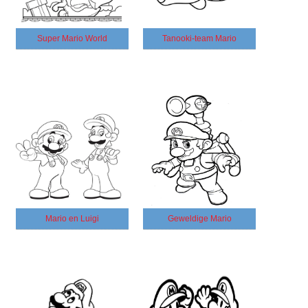
Super Mario World
Tanooki-team Mario
Mario en Luigi
Geweldige Mario