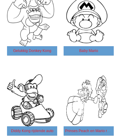
Gelukkig Donkey Kong
Baby Mario
Diddy Kong rijdende auto
Prinses Peach en Mario rennen