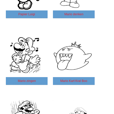
Papier Luigi
Mario denken
Mario zingen
Mario Kart Kral Boo