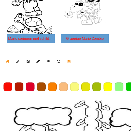
Mario springen met schildpad
Grappige Mario Zombie
Home
Draw
Pencil
Eraser
Undo
Clear
Save