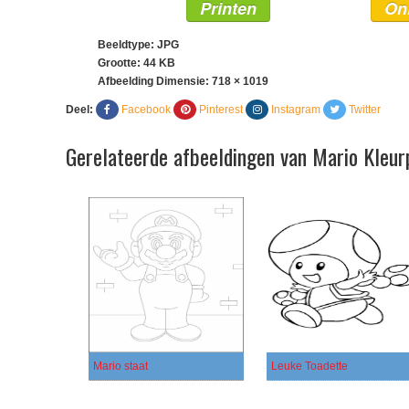
Printen
On
Beeldtype: JPG
Grootte: 44 KB
Afbeelding Dimensie:
718 × 1019
Deel:
Facebook
Pinterest
Instagram
Twitter
Gerelateerde afbeeldingen van Mario Kleur
Mario staat
Leuke Toadette