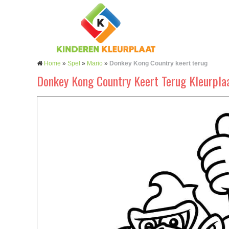
Home
»
Spel
»
Mario
»
Donkey Kong Country keert terug
Donkey Kong Country Keert Terug Kleurpla