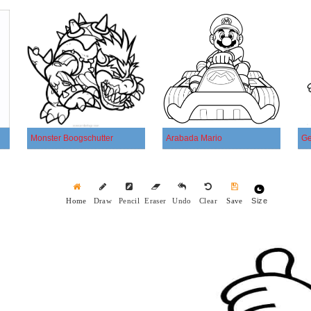
Monster Boogschutter
Arabada Mario
Ge
Size
Home
Draw
Pencil
Eraser
Undo
Clear
Save