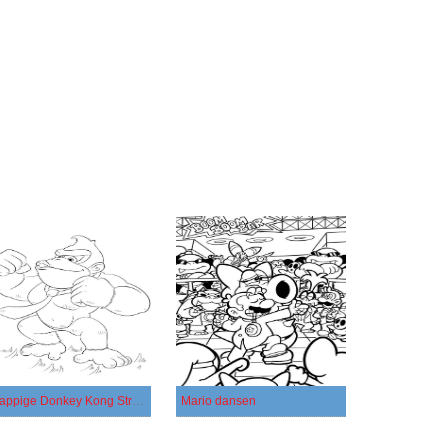
Grappige Donkey Kong Strong
Mario dansen