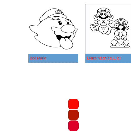
Boe Mario
Leuke Mario en Luigi