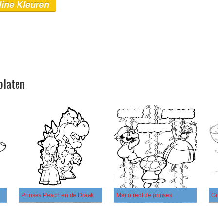
line Kleuren
platen
Prinses Peach en de Draak
Mario redt de prinses