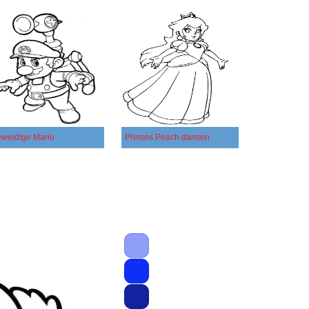
weldige Mario
Prinses Peach dansen