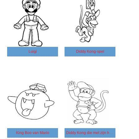
Luigi
Diddy Kong-spel
King Boo van Mario
Diddy Kong die met zijn hand zwaait