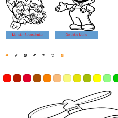
Monster Boogschutter
Gelukkig Mario
Home
Draw
Pencil
Eraser
Undo
Clear
Save