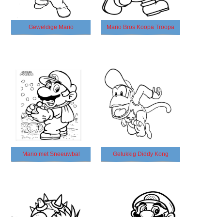
Geweldige Mario
Mario Bros Koopa Troopa
Mario met Sneeuwbal
Gelukkig Diddy Kong