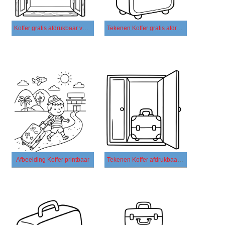
Koffer gratis afdrukbaar voor kinderen
Tekenen Koffer gratis afdrukbaar
Afbeelding Koffer printbaar
Tekenen Koffer afdrukbaar voor kinderen