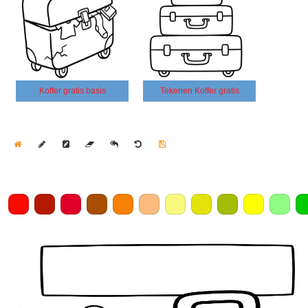
Koffer gratis basis
Tekenen Koffer gratis
Home
Draw
Pencil
Eraser
Undo
Clear
Save