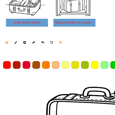
Koffer gratis simpel
Tekenen Koffer voor kinderen
Home
Draw
Pencil
Eraser
Undo
Clear
Save