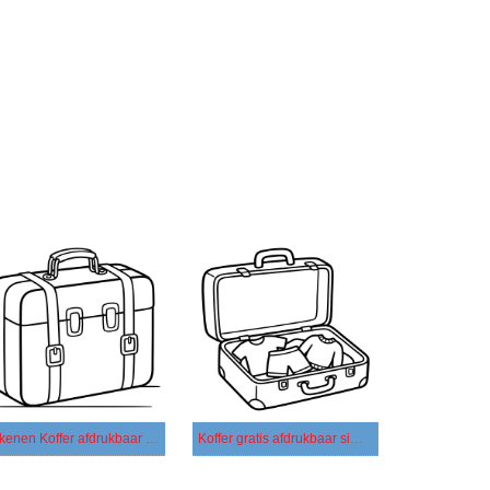
Tekenen Koffer afdrukbaar basis
Koffer gratis afdrukbaar simpel