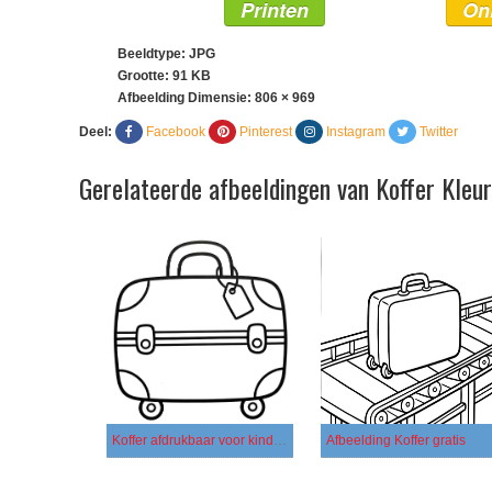
Printen
On
Beeldtype: JPG
Grootte: 91 KB
Afbeelding Dimensie:
806 × 969
Deel:
Facebook
Pinterest
Instagram
Twitter
Gerelateerde afbeeldingen van Koffer Kleu
Koffer afdrukbaar voor kinderen
Afbeelding Koffer gratis