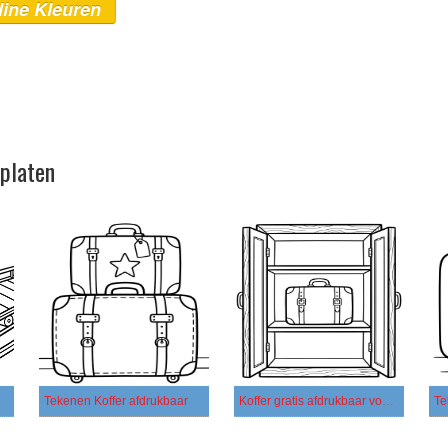
line Kleuren
rplaten
Tekenen Koffer afdrukbaar
Koffer gratis afdrukbaar voor kinderen