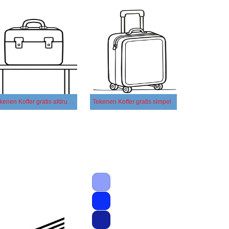
Tekenen Koffer gratis afdrukbaar simpel
Tekenen Koffer gratis simpel