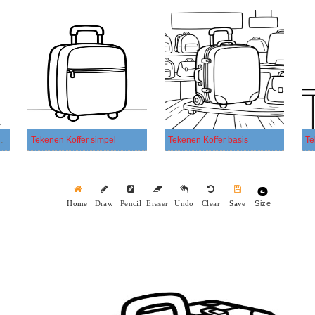
kbaar eenvoudig
Tekenen Koffer simpel
Tekenen Koffer basis
Size
Home
Draw
Pencil
Eraser
Undo
Clear
Save