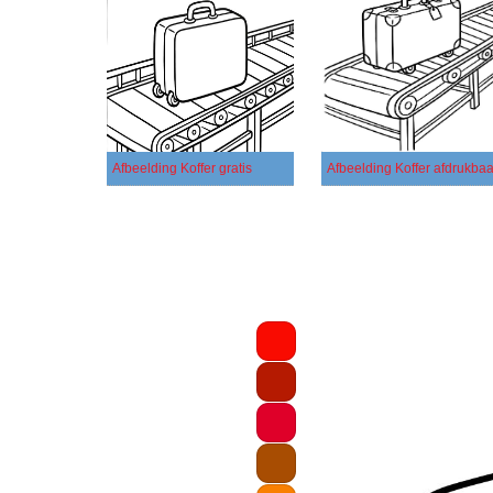
Afbeelding Koffer gratis
Afbeelding Koffer afdrukbaa