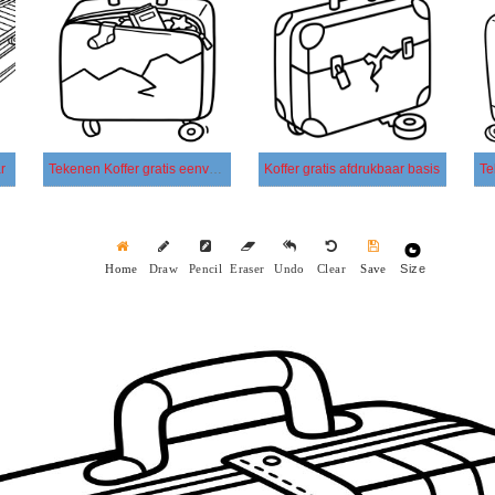
r
Tekenen Koffer gratis eenvoudig
Koffer gratis afdrukbaar basis
Size
Home
Draw
Pencil
Eraser
Undo
Clear
Save