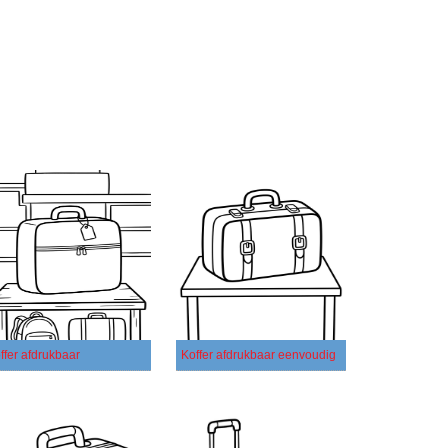
ffer afdrukbaar
Koffer afdrukbaar eenvoudig