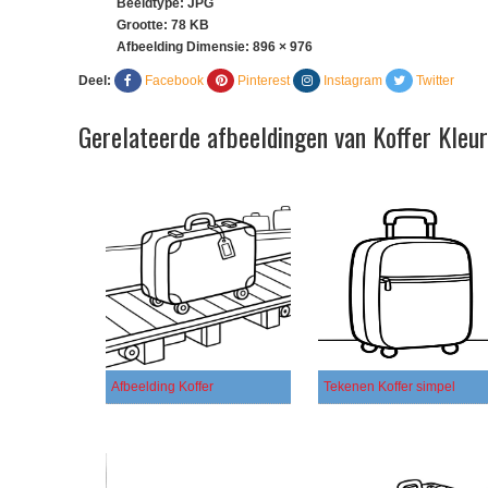
Beeldtype: JPG
Grootte: 78 KB
Afbeelding Dimensie:
896 × 976
Deel:
Facebook
Pinterest
Instagram
Twitter
Gerelateerde afbeeldingen van Koffer Kleu
Afbeelding Koffer
Tekenen Koffer simpel