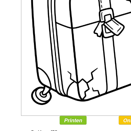
Printen
On