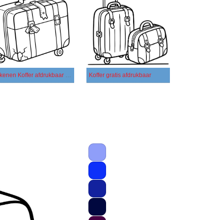
Tekenen Koffer afdrukbaar eenvoudig
Koffer gratis afdrukbaar