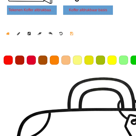
Tekenen Koffer afdrukbaar voor kinderen
Koffer afdrukbaar basis
Home
Draw
Pencil
Eraser
Undo
Clear
Save