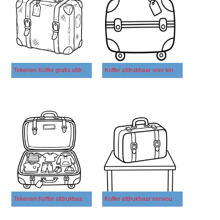
Tekenen Koffer gratis afdrukbaar eenvoudig
Koffer afdrukbaar voor kinderen
Tekenen Koffer afdrukbaar simpel
Koffer afdrukbaar eenvoudig