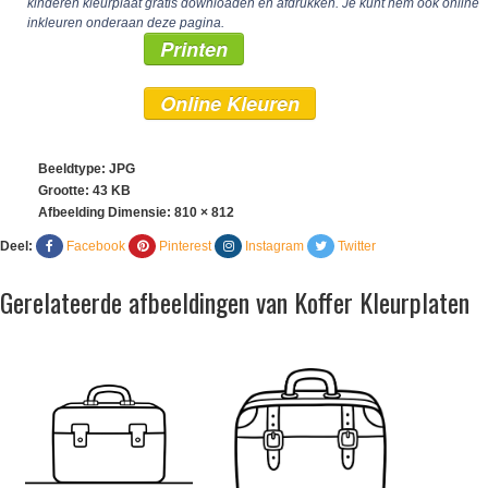
kinderen kleurplaat gratis downloaden en afdrukken. Je kunt hem ook online
inkleuren onderaan deze pagina.
Printen
Online Kleuren
Beeldtype: JPG
Grootte: 43 KB
Afbeelding Dimensie:
810 × 812
Deel:
Facebook
Pinterest
Instagram
Twitter
Gerelateerde afbeeldingen van Koffer Kleurplaten