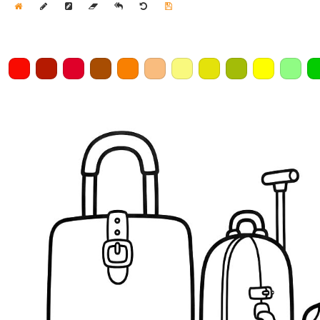
Home
Draw
Pencil
Eraser
Undo
Clear
Save