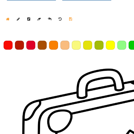
Home
Draw
Pencil
Eraser
Undo
Clear
Save