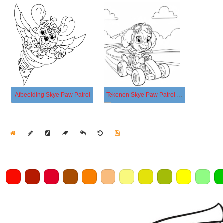
Afbeelding Skye Paw Patrol
Tekenen Skye Paw Patrol gratis
Home
Draw
Pencil
Eraser
Undo
Clear
Save