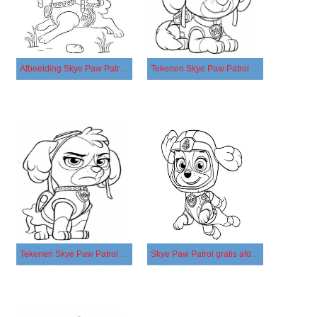
Afbeelding Skye Paw Patrol afdrukbaar
Tekenen Skye Paw Patrol basis
Tekenen Skye Paw Patrol afdrukbaar voor kinderen
Skye Paw Patrol gratis afdrukbaar simpel