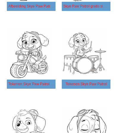
Afbeelding Skye Paw Patrol printbaar
Skye Paw Patrol gratis simpel
Tekenen Skye Paw Patrol voor kinderen
Tekenen Skye Paw Patrol