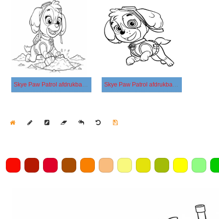
Skye Paw Patrol afdrukbaar voor kinderen
Skye Paw Patrol afdrukbaar basis
Home
Draw
Pencil
Eraser
Undo
Clear
Save