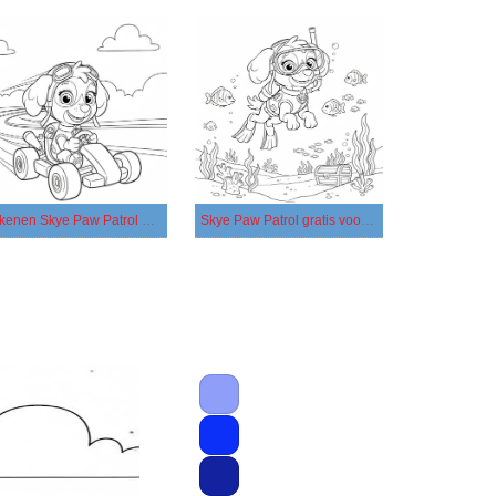
Tekenen Skye Paw Patrol gratis
Skye Paw Patrol gratis voor kinderen