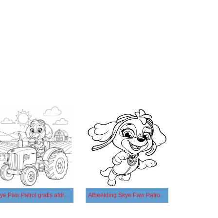
Skye Paw Patrol gratis afdrukbaar
Afbeelding Skye Paw Patrol gratis