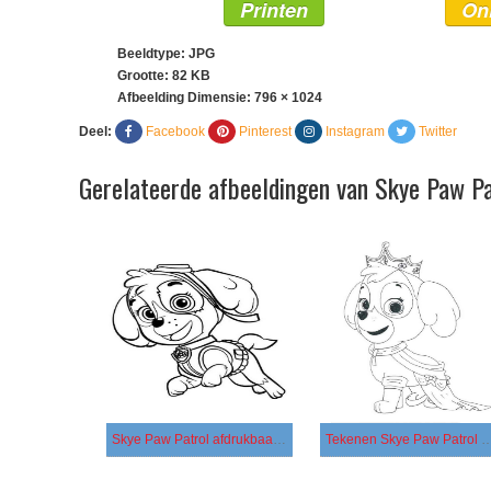
Printen
On
Beeldtype: JPG
Grootte: 82 KB
Afbeelding Dimensie:
796 × 1024
Deel:
Facebook
Pinterest
Instagram
Twitter
Gerelateerde afbeeldingen van Skye Paw Pa
Skye Paw Patrol afdrukbaar basis
Tekenen Skye Paw Patrol gratis afdr