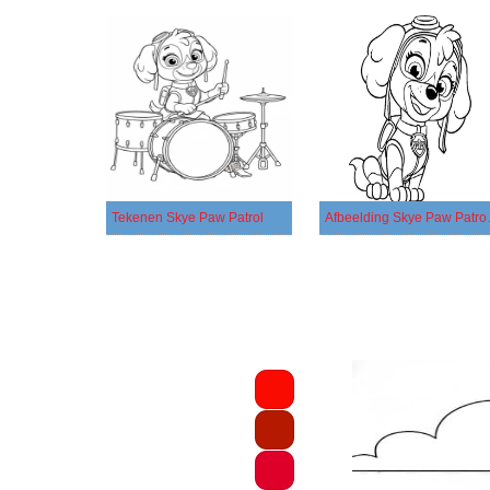
Tekenen Skye Paw Patrol
Afbeelding 