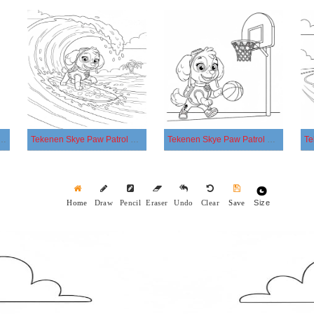
Skye Paw Patrol gratis afdrukbaar
Tekenen Skye Paw Patrol afdrukbaar
Tekenen Skye Paw Patrol gratis voor kinderen
Size
Home
Draw
Pencil
Eraser
Undo
Clear
Save