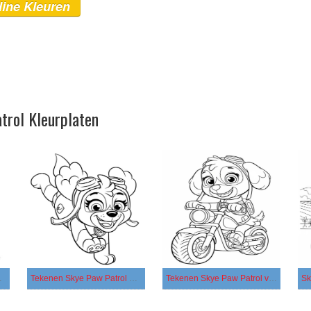
line Kleuren
trol Kleurplaten
ukbaar basis
Tekenen Skye Paw Patrol afdrukbaar eenvoudig
Tekenen Skye Paw Patrol voor kinderen