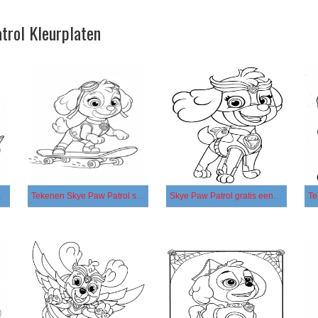
trol Kleurplaten
 afdrukbaar
Tekenen Skye Paw Patrol simpel
Skye Paw Patrol gratis eenvoudig