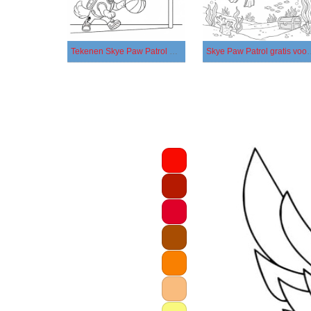
Tekenen Skye Paw Patrol gratis voor kinderen
Skye Paw Patrol gr