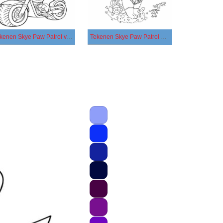
Tekenen Skye Paw Patrol voor kinderen
Tekenen Skye Paw Patrol afdrukbaar basis