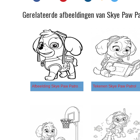
Gerelateerde afbeeldingen van Skye Paw Pa
Afbeelding Skye Paw Patrol printbaar
Tekenen Skye Paw Patrol gratis