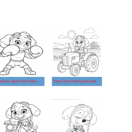
Tekenen Skye Paw Patrol eenvoudig
Skye Paw Patrol gratis afdrukbaar