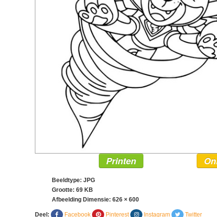
Printen
On
Beeldtype: JPG
Grootte: 69 KB
Afbeelding Dimensie:
626 × 600
Deel:
Facebook
Pinterest
Instagram
Twitter