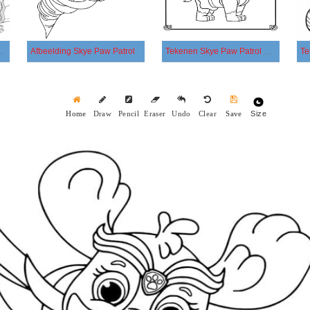
atis voor kinderen
Afbeelding Skye Paw Patrol
Tekenen Skye Paw Patrol gratis afdrukbaar eenvoudig
Size
Home
Draw
Pencil
Eraser
Undo
Clear
Save