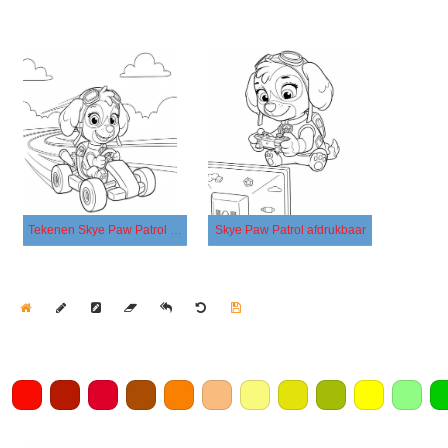
Tekenen Skye Paw Patrol gratis
Skye Paw Patrol afdrukbaar
Home
Draw
Pencil
Eraser
Undo
Clear
Save