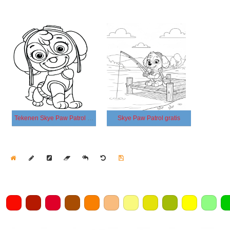
Tekenen Skye Paw Patrol gratis afdrukbaar simpel
Skye Paw Patrol gratis
Home
Draw
Pencil
Eraser
Undo
Clear
Save