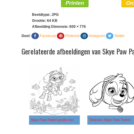
Printen
On
Beeldtype: JPG
Grootte: 64 KB
Afbeelding Dimensie:
600 × 776
Deel:
Facebook
Pinterest
Instagram
Twitter
Gerelateerde afbeeldingen van Skye Paw Pa
Skye Paw Patrol gratis voor kinderen
Tekenen Skye Paw Patrol gratis