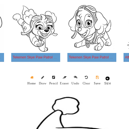
oor kinderen
Tekenen Skye Paw Patrol afdrukbaar eenvoudig
Tekenen Skye Paw Patrol gratis basis
Size
Home
Draw
Pencil
Eraser
Undo
Clear
Save