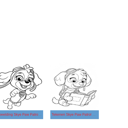
Afbeelding Skye Paw Patrol gratis
Tekenen Skye Paw Patrol gratis afdrukbaar