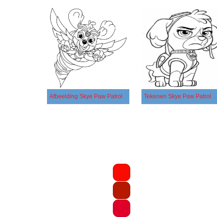
Afbeelding Skye Paw Patrol
Tekenen Skye Paw Patrol afdrukbaar v