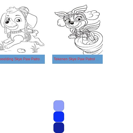
Afbeelding Skye Paw Patrol afdrukbaar
Tekenen Skye Paw Patrol gratis simpel