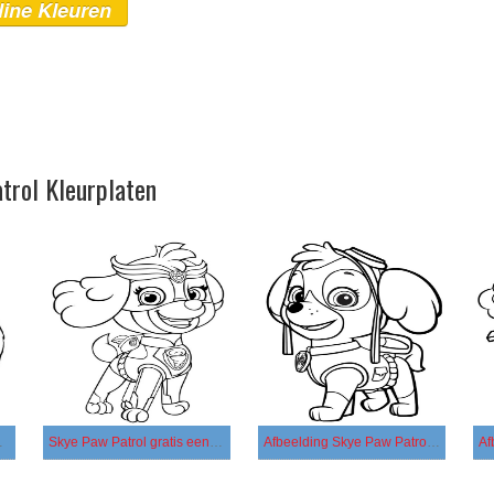
line Kleuren
trol Kleurplaten
 eenvoudig
Skye Paw Patrol gratis eenvoudig
Afbeelding Skye Paw Patrol printbaar