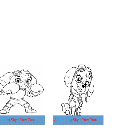
Tekenen Skye Paw Patrol eenvoudig
Afbeelding Skye Paw Patrol gratis afdrukbaar