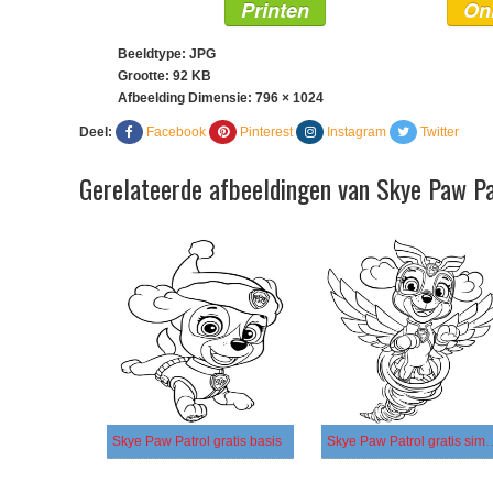
Printen
On
Beeldtype: JPG
Grootte: 92 KB
Afbeelding Dimensie:
796 × 1024
Deel:
Facebook
Pinterest
Instagram
Twitter
Gerelateerde afbeeldingen van Skye Paw Pa
Skye Paw Patrol gratis basis
Skye Paw Patrol 