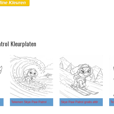
line Kleuren
trol Kleurplaten
gratis simpel
Tekenen Skye Paw Patrol afdrukbaar
Skye Paw Patrol gratis afdrukbaar voor kinderen