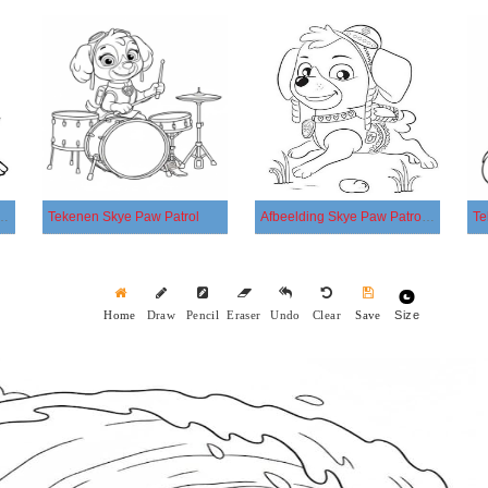
atrol afdrukbaar basis
Tekenen Skye Paw Patrol
Afbeelding Skye Paw Patrol afdrukbaar
Size
Home
Draw
Pencil
Eraser
Undo
Clear
Save