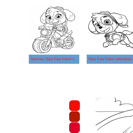
Tekenen Skye Paw Patrol voor kinderen
Skye Paw P