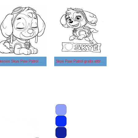
Tekenen Skye Paw Patrol basis
Skye Paw Patrol gratis afdrukbaar basis